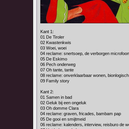
Kant 1:
01 De Tiroler
02 Kwastenkwis
03 Woei, woei
04 reclame: snertsoep, de verborgen microfoon
05 De Eskimo
06 Pech onderweg
07 Oh tante, tante
08 reclame: onverklaarbaar wonen, bionlogisch
09 Family story
Kant 2:
01 Samen in bad
02 Geluk bij een ongeluk
03 Oh domme Clara
04 reclame: graven, fricades, bambam pap
05 De gooi en smijtmeid
06 reclame: kalenders, interview, reisburo de 