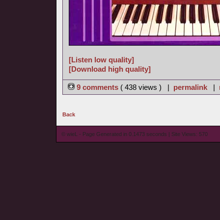
[Listen low quality]
[Download high quality]
9 comments
( 438 views ) |
permalink
|
Back
© wieL - Page Generated in 0.1473 seconds | Site Views: 570