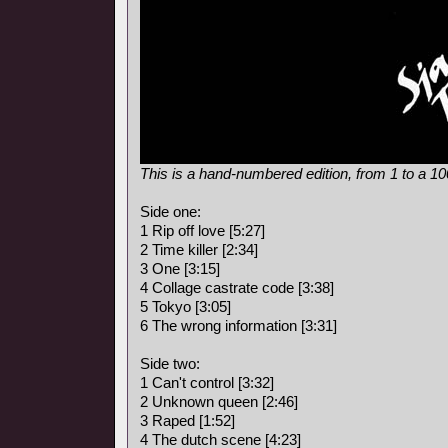
This is a hand-numbered edition, from 1 to a 1
Side one:
1 Rip off love [5:27]
2 Time killer [2:34]
3 One [3:15]
4 Collage castrate code [3:38]
5 Tokyo [3:05]
6 The wrong information [3:31]
Side two:
1 Can't control [3:32]
2 Unknown queen [2:46]
3 Raped [1:52]
4 The dutch scene [4:23]