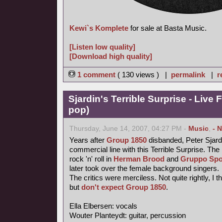
Kewi`s Komplete
for sale at Basta Music.
[Listen low quality]
[Download high quality]
1 comment
( 130 views ) |
permalink
|
r
Sjardin's Terrible Surprise - Live 
pop)
Thursday, June 14, 2007, 04:27 PM -
Music
,
- 
Years after
Group 1850
disbanded, Peter Sjardi
commercial line with this Terrible Surprise. Th
rock 'n' roll in
Herman Brood
and
Gruppo Spo
later took over the female background singers.
The critics were merciless. Not quite rightly, I 
but
don't expect Group 1850
.
Ella Elbersen: vocals
Wouter Planteydt: guitar, percussion