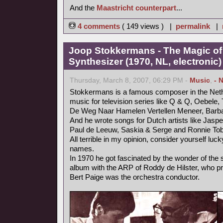
And the
Maastricht counterpart
...
4 comments
( 149 views ) |
permalink
|
Joop Stokkermans - The Magic of
Synthesizer (1970, NL, electronic)
Thursday, March 8, 2007, 06:29 PM -
Music
,
- 
Stokkermans is a famous composer in the Neth
music for television series like Q & Q, Oebele, 
De Weg Naar Hamelen Vertellen Meneer, Barb
And he wrote songs for Dutch artists like Jaspe
Paul de Leeuw, Saskia & Serge and Ronnie Tob
All terrible in my opinion, consider yourself luc
names.
In 1970 he got fascinated by the wonder of the
album with the ARP of Roddy de Hilster, who 
Bert Paige was the orchestra conductor.