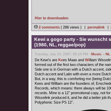
Hier te downloaden
2 comments
( 286 views ) |
permalink
|
Kewi a gogo party - Sie wunscht s
(1980, NL, reggae/pop)
Tuesday, July 10, 2007, 06:24 PM -
Music
,
- NL
De Kewi's are
Ke
es Maas and
Wi
lliam Wisseli
formed out of the first two characters of the nam
Side one is in German with a Dutch accent, side
Dutch accent and Latin with even a more Dutch
But, in a way, this is comforting me (being Dutc
Kees and William are the founders of, Ensched
Records, which means: there always will be 1000
records. Mine is a 12" promotional copy, not for
Wisselink produced it, and he did a better job t
Polyphonic Size PS 12".