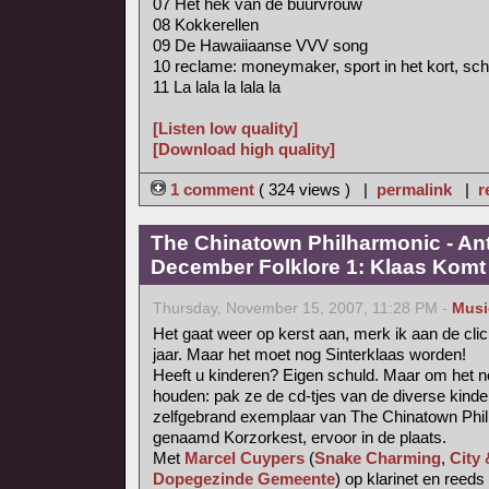
07 Het hek van de buurvrouw
08 Kokkerellen
09 De Hawaiiaanse VVV song
10 reclame: moneymaker, sport in het kort, schr
11 La lala la lala la
[Listen low quality]
[Download high quality]
1 comment
( 324 views ) |
permalink
|
r
The Chinatown Philharmonic - An
December Folklore 1: Klaas Komt (
Thursday, November 15, 2007, 11:28 PM -
Musi
Het gaat weer op kerst aan, merk ik aan de cli
jaar. Maar het moet nog Sinterklaas worden!
Heeft u kinderen? Eigen schuld. Maar om het no
houden: pak ze de cd-tjes van de diverse kinde
zelfgebrand exemplaar van The Chinatown Phil
genaamd Korzorkest, ervoor in de plaats.
Met
Marcel Cuypers
(
Snake Charming
,
City
Dopegezinde Gemeente
) op klarinet en reed