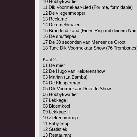
10 Hobbykwartier
11 Dik Voormekaar-Lied (For me, formidable)
12 De vliegenmepper
13 Reclame
14 De orgeldraaier
15 Brandend zand (Einen Ring mit deinem Na
16 De snuffelpaal
17 De 30 seconden van Meneer de Groot
18 Tune Dik Voormekaar Show (76 Trombones
Kant 2:
01 De mier
02 De Hugo van Kelderenshow
03 Marian (La Bamba)
04 De Klepperman
05 Dik Voormekaar Drive-In Show
06 Hobbykwartier
07 Lekkage I
08 Bloemkool
09 Lekkage II
10 Ziekenomroep
11 Baby Stop
12 Statistiek
13 Restaurant