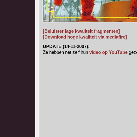
[Beluister lage kwaliteit fragmenten]
[Download hoge kwaliteit via mediafire]
UPDATE (14-11-2007):
Ze hebben net zelf hun
video op YouTube
geze