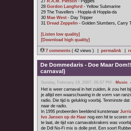
27
R.A.M. Pietsch
- Piggies
28
Gordon Langford
- Yellow Submarine
29 The Travellers - Hoppla-di Hoppla-da
30
Mae West
- Day Tripper
31
Dread Zeppelin
- Golden Slumbers, Carry 
[Listen low quality]
[Download high quality]
7 comments
( 42 views ) |
permalink
|
r
De Dommedaris - Doe Maar Dom!! 
carnaval)
Sunday, February 18, 2007, 06:57 PM -
Music
,
Het is weer carnaval in het zuiden, ik zou het b
je altijd een waarschuwing in de vorm van ranzig
radio. Die tijd is gelukkig voorbij. Tenminste dat 
naar de radio.
In 1995 probeerden beeldend kunstenaar
Jurri
Ivo Jansen op de Haar
nog een hit te scoren
te laat, de tijd van carnavalskrakers was voorbij
de Ddl No-Fi mix is dolle pret. Een soort Rubb