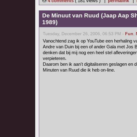
4 comments
( 181 views ) |
permalink
|
De Minuut van Ruud (Jaap Aap Sh
1989)
Tuesday, December 26, 2006, 06:53 PM -
Fun
,
Vanochtend zag ik op YouTube een herhaling 
Andre van Duin bij een of ander Gala met Jos 
denken dat bij mij nog een heel stel afleveringe
verpieteren.
Daarom ben ik aan't digitaliseren geslagen en de
Minuten van Ruud die ik heb on-line.