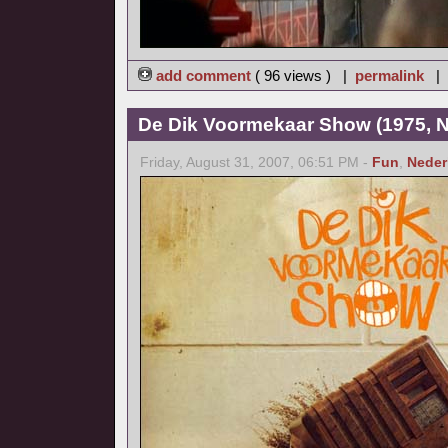
add comment
( 96 views ) |
permalink
|
De Dik Voormekaar Show (1975, N
Friday, August 31, 2007, 06:51 PM -
Fun
,
Neder