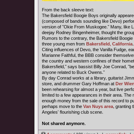
From the back sleeve text:
The Bakersfield Boogie Boys originally appear
(composed of bands sounding like Devo) perfor
version of "Okie From Muskogee." Many, like
deejay Rodney Bingenheimer, thought the grou
Rumors to the contrary, the Bakersfield Boogie 
three young men from
Bakersfield, California
.
Citing influences of Devo, the Vanilla Fudge, e
Marianne Faithful, the BBB consider themselves 
the country and western confines of their homet
Bakersfield," says bassist Billy Joe Conrad, "
anyone related to Buck Owens."
By day Conrad works at a library, guitarist Jim
store, and drummer Gary Hoffman at
Der Wien
been rehearsing for almost a year, but live pe
limited to a few appearances in their area. T
enough money from the sale of this record to p
perhaps move to the
Van Nuys area
, granting
Angeles' flourishing club scene.
Not shared anymore.