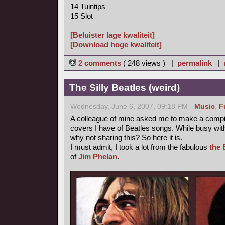
14 Tuintips
15 Slot
[Beluister lage kwaliteit]
[Download hoge kwaliteit]
2 comments
( 248 views ) |
permalink
|
The Silly Beatles (weird)
Wednesday, June 6, 2007, 09:18 PM -
Music
,
F
A colleague of mine asked me to make a compilat
covers I have of Beatles songs. While busy with
why not sharing this? So here it is.
I must admit, I took a lot from the fabulous
the 
of
Jim Phelan
.