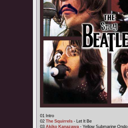
01 Intro
02
The Squirrels
- Let It Be
03
Akiko Kanazawa
- Yellow Submarine Ondo