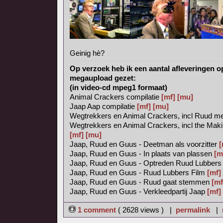
Geinig hè?
Op verzoek heb ik een aantal afleveringen o
megaupload gezet:
(in video-cd mpeg1 formaat)
Animal Crackers compilatie
[mf]
[mu]
Jaap Aap compilatie
[mf]
[mu]
Wegtrekkers en Animal Crackers, incl Ruud met
Wegtrekkers en Animal Crackers, incl the Mak
[mf]
[mu]
Jaap, Ruud en Guus - Deetman als voorzitter
[
Jaap, Ruud en Guus - In plaats van plassen
[m
Jaap, Ruud en Guus - Optreden Ruud Lubber
Jaap, Ruud en Guus - Ruud Lubbers Film
[mf]
Jaap, Ruud en Guus - Ruud gaat stemmen
[mf
Jaap, Ruud en Guus - Verkleedpartij Jaap
[mf]
1 comment
( 2628 views ) |
permalink
|