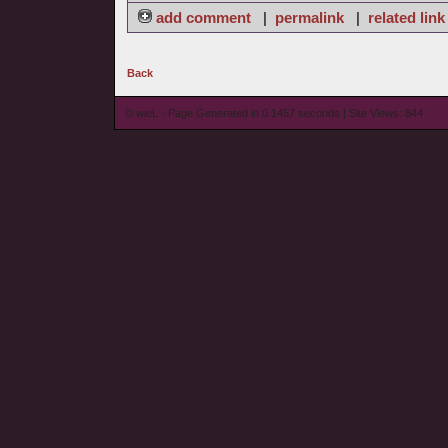
add comment
|
permalink
|
related link
Back
© wieL - Page Generated in 0.1457 seconds | Site Views: 844