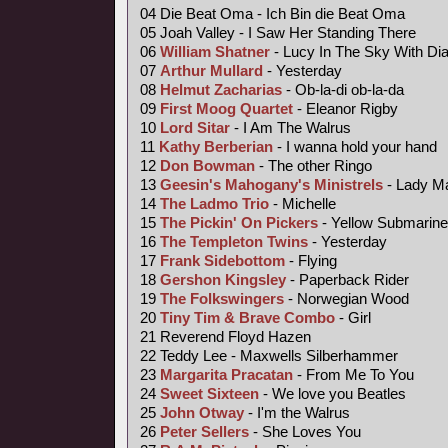
04 Die Beat Oma - Ich Bin die Beat Oma
05 Joah Valley - I Saw Her Standing There
06
William Shatner
- Lucy In The Sky With D
07
Arthur Mullard
- Yesterday
08
Helmut Zacharias
- Ob-la-di ob-la-da
09
First Moog Quartet
- Eleanor Rigby
10
Lord Sitar
- I Am The Walrus
11
Kathy Berberian
- I wanna hold your hand
12
Don Bowman
- The other Ringo
13
Geesin's Mahogany's Ministrels
- Lady M
14
The Ladmo Trio
- Michelle
15
The Pickin' On Pickers
- Yellow Submarine
16
The Templeton Twins
- Yesterday
17
Frank Sidebottom
- Flying
18
Gershon Kingsley
- Paperback Rider
19
The Folkswingers
- Norwegian Wood
20
Tiny Tim &
Brave Combo
- Girl
21 Reverend Floyd Hazen
22 Teddy Lee - Maxwells Silberhammer
23
Margarita Pracatan
- From Me To You
24
Sweet Sixteen
- We love you Beatles
25
John Otway
- I'm the Walrus
26
Peter Sellers
- She Loves You