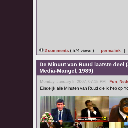
2 comments
( 574 views ) |
permalink
|
De Minuut van Ruud laatste deel 
Media-Mangel, 1989)
Monday, January 8, 2007, 07:15 PM -
Fun
,
Ned
Eindelijk alle Minuten van Ruud die ik heb op 