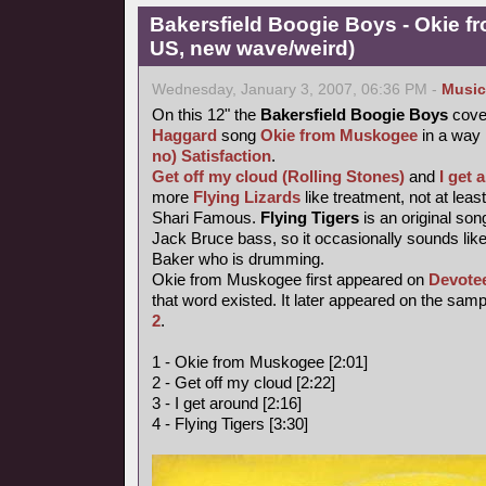
Bakersfield Boogie Boys - Okie f
US, new wave/weird)
Wednesday, January 3, 2007, 06:36 PM -
Music
On this 12" the
Bakersfield Boogie Boys
cove
Haggard
song
Okie from Muskogee
in a way
no) Satisfaction
.
Get off my cloud (Rolling Stones)
and
I get
more
Flying Lizards
like treatment, not at leas
Shari Famous.
Flying Tigers
is an original so
Jack Bruce bass, so it occasionally sounds like
Baker who is drumming.
Okie from Muskogee first appeared on
Devote
that word existed. It later appeared on the sam
2
.
1 - Okie from Muskogee [2:01]
2 - Get off my cloud [2:22]
3 - I get around [2:16]
4 - Flying Tigers [3:30]