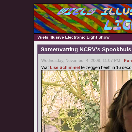
Wiels Illusive Electronic Light Show
Samenvatting NCRV's Spookhuis 
Wednesday, November 4, 2009, 11:07 PM -
Fun
Wat
Lise Schimmel
te zeggen heeft in 16 seco