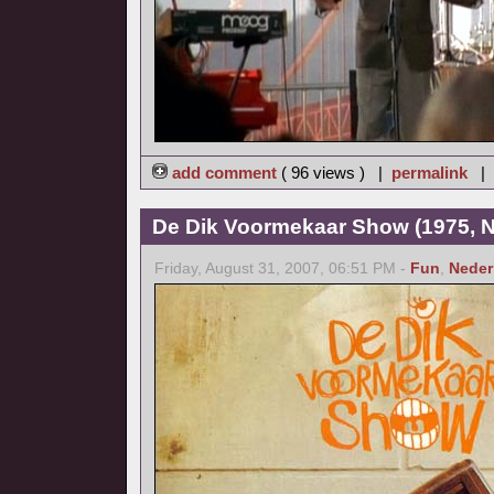
add comment
( 96 views ) |
permalink
|
De Dik Voormekaar Show (1975, N
Friday, August 31, 2007, 06:51 PM -
Fun
,
Neder