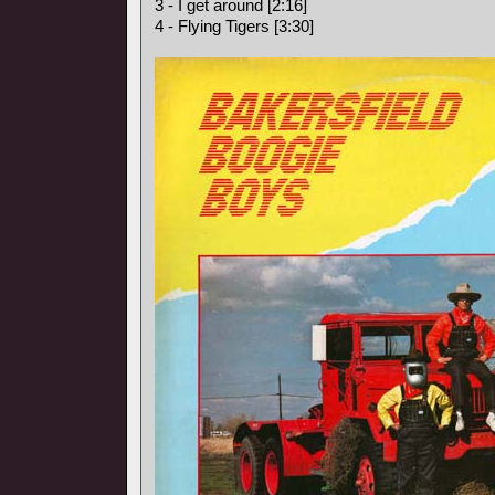
3 - I get around [2:16]
4 - Flying Tigers [3:30]