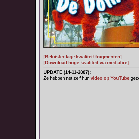
[Beluister lage kwaliteit fragmenten]
[Download hoge kwaliteit via mediafire]
UPDATE (14-11-2007):
Ze hebben net zelf hun
video op YouTube
geze