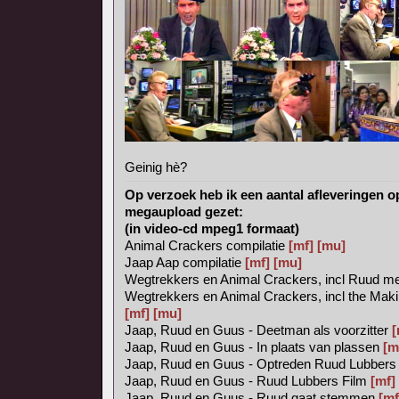
Geinig hè?
Op verzoek heb ik een aantal afleveringen o
megaupload gezet:
(in video-cd mpeg1 formaat)
Animal Crackers compilatie
[mf]
[mu]
Jaap Aap compilatie
[mf]
[mu]
Wegtrekkers en Animal Crackers, incl Ruud met
Wegtrekkers en Animal Crackers, incl the Mak
[mf]
[mu]
Jaap, Ruud en Guus - Deetman als voorzitter
[
Jaap, Ruud en Guus - In plaats van plassen
[m
Jaap, Ruud en Guus - Optreden Ruud Lubber
Jaap, Ruud en Guus - Ruud Lubbers Film
[mf]
Jaap, Ruud en Guus - Ruud gaat stemmen
[mf