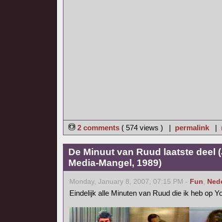
2 comments
( 574 views ) |
permalink
|
De Minuut van Ruud laatste deel 
Media-Mangel, 1989)
Monday, January 8, 2007, 07:15 PM -
Fun
,
Ned
Eindelijk alle Minuten van Ruud die ik heb op 