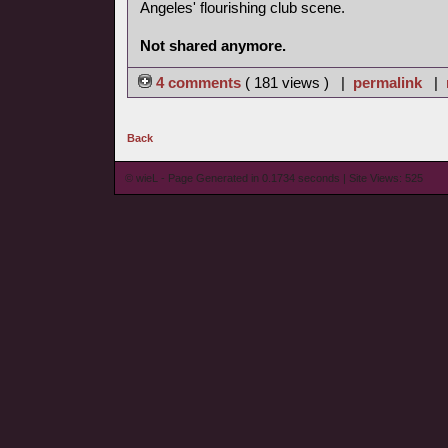
Angeles' flourishing club scene.
Not shared anymore.
4 comments
( 181 views ) |
permalink
|
Back
© wieL - Page Generated in 0.1734 seconds | Site Views: 525