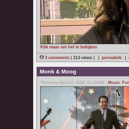
Klik maar om het te bekijken
2 comments
( 313 views ) |
permalink
|
Monk & Moog
Thursday, April 10, 2008, 01:39 AM -
Music
,
Fu