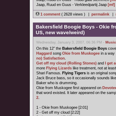
Jaap, Ruud en Guus - Verkleedpartij Jaap
[mf]
1 comment
( 2628 views ) |
permalink
|
Bakersfield Boogie Boys - Okie f
US, new wave/weird)
Wednesday, January 3, 2007, 06:36 PM -
Music
On this 12" the
Bakersfield Boogie Boys
cove
Haggard
song
Okie from Muskogee
in a way
no) Satisfaction
.
Get off my cloud (Rolling Stones)
and
I get
more
Flying Lizards
like treatment, not at leas
Shari Famous.
Flying Tigers
is an original so
Jack Bruce bass, so it occasionally sounds like
Baker who is drumming.
Okie from Muskogee first appeared on
Devote
that word existed. It later appeared on the sam
2
.
1 - Okie from Muskogee [2:01]
2 - Get off my cloud [2:22]