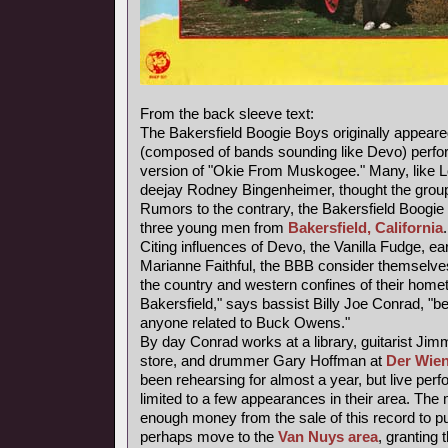
From the back sleeve text:
The Bakersfield Boogie Boys originally appear
(composed of bands sounding like Devo) perfor
version of "Okie From Muskogee." Many, like
deejay Rodney Bingenheimer, thought the grou
Rumors to the contrary, the Bakersfield Boogie 
three young men from
Bakersfield, California
.
Citing influences of Devo, the Vanilla Fudge, e
Marianne Faithful, the BBB consider themselves 
the country and western confines of their homet
Bakersfield," says bassist Billy Joe Conrad, "
anyone related to Buck Owens."
By day Conrad works at a library, guitarist Jim
store, and drummer Gary Hoffman at
Der Wien
been rehearsing for almost a year, but live pe
limited to a few appearances in their area. T
enough money from the sale of this record to p
perhaps move to the
Van Nuys area
, granting