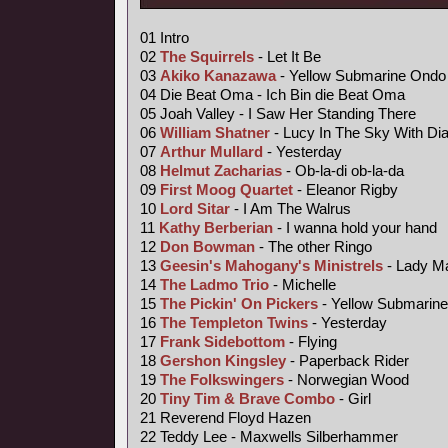
01 Intro
02
The Squirrels
- Let It Be
03
Akiko Kanazawa
- Yellow Submarine Ondo
04 Die Beat Oma - Ich Bin die Beat Oma
05 Joah Valley - I Saw Her Standing There
06
William Shatner
- Lucy In The Sky With D
07
Arthur Mullard
- Yesterday
08
Helmut Zacharias
- Ob-la-di ob-la-da
09
First Moog Quartet
- Eleanor Rigby
10
Lord Sitar
- I Am The Walrus
11
Kathy Berberian
- I wanna hold your hand
12
Don Bowman
- The other Ringo
13
Geesin's Mahogany's Ministrels
- Lady M
14
The Ladmo Trio
- Michelle
15
The Pickin' On Pickers
- Yellow Submarine
16
The Templeton Twins
- Yesterday
17
Frank Sidebottom
- Flying
18
Gershon Kingsley
- Paperback Rider
19
The Folkswingers
- Norwegian Wood
20
Tiny Tim &
Brave Combo
- Girl
21 Reverend Floyd Hazen
22 Teddy Lee - Maxwells Silberhammer