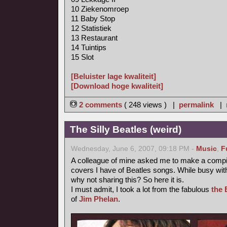
10 Ziekenomroep
11 Baby Stop
12 Statistiek
13 Restaurant
14 Tuintips
15 Slot
[Beluister lage kwaliteit]
[Download hoge kwaliteit]
2 comments
( 248 views ) |
permalink
|
The Silly Beatles (weird)
Wednesday, June 6, 2007, 09:18 PM -
Music
,
F
A colleague of mine asked me to make a compilat
covers I have of Beatles songs. While busy with
why not sharing this? So here it is.
I must admit, I took a lot from the fabulous
the 
of
Jim Phelan
.