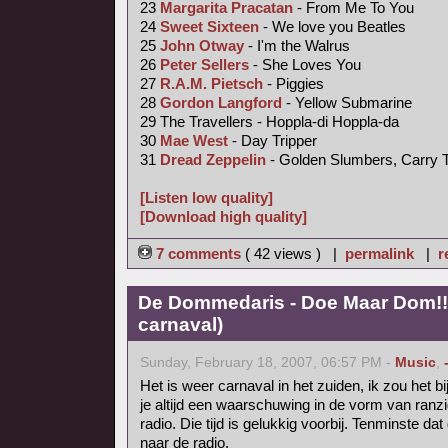
23
Margarita Pracatan
- From Me To You
24
Sweet Sixteen
- We love you Beatles
25
John Otway
- I'm the Walrus
26
Peter Sellers
- She Loves You
27
R.A.M. Pietsch
- Piggies
28
Gordon Langford
- Yellow Submarine
29 The Travellers - Hoppla-di Hoppla-da
30
Mae West
- Day Tripper
31
Dread Zeppelin
- Golden Slumbers, Carry 
[Listen low quality]
[Download high quality]
7 comments
( 42 views ) |
permalink
|
r
De Dommedaris - Doe Maar Dom!! 
carnaval)
Sunday, February 18, 2007, 06:57 PM -
Music
,
Het is weer carnaval in het zuiden, ik zou het b
je altijd een waarschuwing in de vorm van ranzig
radio. Die tijd is gelukkig voorbij. Tenminste dat 
naar de radio.