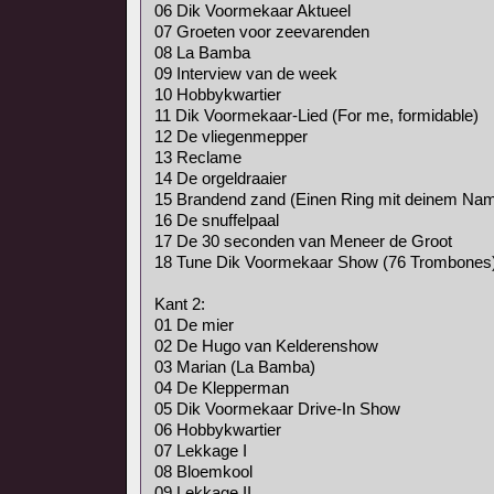
06 Dik Voormekaar Aktueel
07 Groeten voor zeevarenden
08 La Bamba
09 Interview van de week
10 Hobbykwartier
11 Dik Voormekaar-Lied (For me, formidable)
12 De vliegenmepper
13 Reclame
14 De orgeldraaier
15 Brandend zand (Einen Ring mit deinem Na
16 De snuffelpaal
17 De 30 seconden van Meneer de Groot
18 Tune Dik Voormekaar Show (76 Trombones
Kant 2:
01 De mier
02 De Hugo van Kelderenshow
03 Marian (La Bamba)
04 De Klepperman
05 Dik Voormekaar Drive-In Show
06 Hobbykwartier
07 Lekkage I
08 Bloemkool
09 Lekkage II