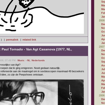
Se
Ma
Ma
Fe
Ja
2008
De
No
Oc
Ju
Apr
s ) |
permalink
|
related link
Ja
2007
: Paul Tornado - Van Agt Casanova (1977, NL,
De
No
Oc
006, 07:49 PM -
Music
,
- NL
,
Nederlands
Se
reselijke van Agt?
Au
roepen dat ik ging emigreren. Nooit gedaan natuurlijk.
Ju
ig, refereerde aan de maatregel om in sexbioscopen maximaal 49 bezoekers
Ju
d idee, zo zijn de Peepshows ontstaan.
Ma
Apr
Ma
Fe
Ja
2006
De
No