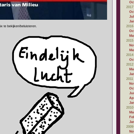
Oc
2017
Oc
Ju
Ja
 te bekijken/beluisteren.
2016
Oc
Ma
2015
No
Ma
2014
Oc
2012
Ma
Ja
2011
No
Oc
Ju
Apr
Ja
2010
Ma
Fe
Ja
2009
No