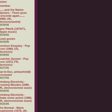
tober
ptember
.......and the Native
ipsters - There goes
oncorde again.......
1980, UK,
lectronic/weird)
9/30/06
pro Piknik (1970/71,
ippie music)
9/29/06
Goed gezien
9/29/06
ershon Kingsley - Pop
orn (1969, US,
lectronic)
9/28/06
narchic System - Pop
orn (1972, FR,
lectronic)
9/27/06
ar-le-Duc, ambachtelijk
ronwater
9/27/06
rinking Electricity -
ruising Missiles (1980,
K, electronic/new wave)
9/26/06
rinking Electricity -
hake some action (1980,
K, electronic/new wave)
9/25/06
he Normal - Warm
eatherette (1978, UK,