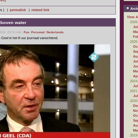
eit]
Arch
ws ) |
permalink
|
related link
View A
 boven water
2026
Ju
Ma
2006, 09:31 AM -
Fun
,
Personal
,
Nederlands
Fe
 Geel in het 8-uur journaal vanochtend.
2025
Oc
Se
Au
Ju
Ju
Ma
Apr
2024
Ju
2021
Ju
2020
De
No
Oc
Se
Au
Ma
2019