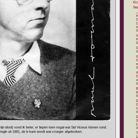
Oc
Se
.
H
C
(
e
0
V
H
0
0
G
C
e
0
A
C
e
0
B
b
0
D
C
U
0
D
S
U
 mijn idool) vond ik beter, er liepen toen nogal wat Sid Vicious klonen rond.
0
single uit 1981, de b-kant wordt wat vroeger afgebroken.
T
L