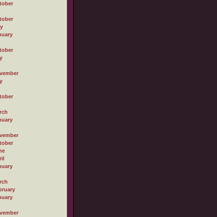
tober
tober
ly
nuary
tober
y
vember
y
tober
rch
nuary
vember
tober
ne
il
nuary
rch
bruary
nuary
vember