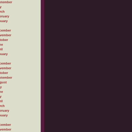
ptember
y
rch
bruary
nuary
cember
vember
tober
ne
il
nuary
cember
vember
tober
ptember
gust
ly
ne
y
il
rch
bruary
nuary
cember
vember