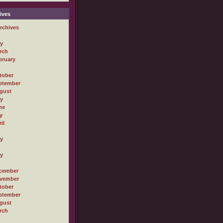
ives
rchives
ly
rch
bruary
tober
ptember
gust
ly
ne
y
il
ly
ly
cember
vember
tober
ptember
gust
rch