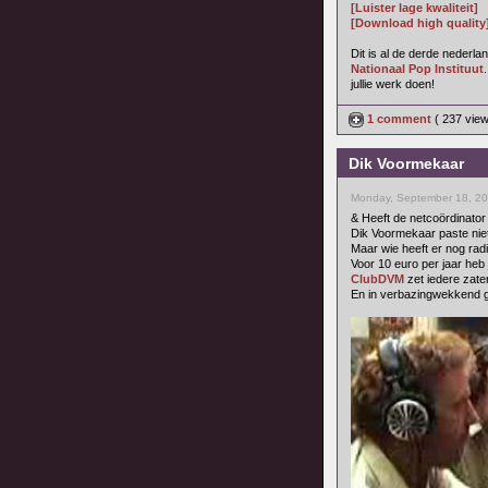
[Luister lage kwaliteit]
[Download high quality
Dit is al de derde nederla
Nationaal Pop Instituut
jullie werk doen!
1 comment
( 237 vie
Dik Voormekaar
Monday, September 18, 20
& Heeft de netcoördinator
Dik Voormekaar paste niet
Maar wie heeft er nog rad
Voor 10 euro per jaar heb
ClubDVM
zet iedere zate
En in verbazingwekkend go