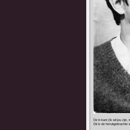
De b-kant (Ik wil jou zijn,
Dit is de heruitgebrachte 