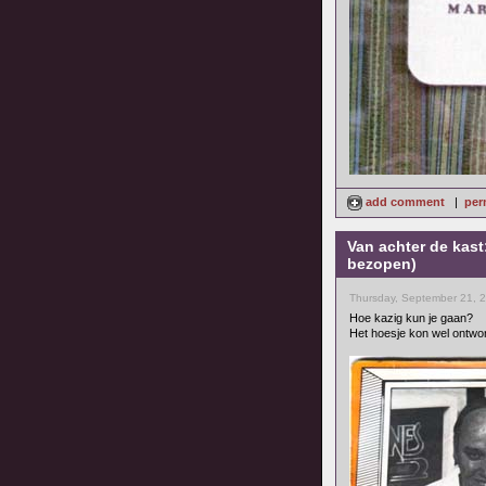
add comment
|
per
Van achter de kast
bezopen)
Thursday, September 21, 
Hoe kazig kun je gaan?
Het hoesje kon wel ontwo