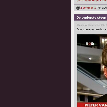
[Download 'hoge' kwalit
2 comments
( 64 vie
De onderste steen
Thursday, September 21, 
Door staatssecretaris van