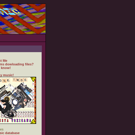
t Me
ms dowloading files?
 know!
y music!
es
ic database