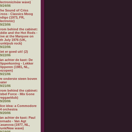
lectronic/new wave)
9/24/06
he Sound of Criss
ross - Classics Moog
ndigo (1973, FR,
lectronic)
9/23/06
rom behind the cabinet:
ddie and the Hot Rods -
ive at the Marquee on
th July 1976 (UK,
unk/pub rock)
9/22/06
iet er goed uit! (2)
9/22/06
an achter de kast: De
lipperkoning - Lekker
lipperen (1981, NL,
bezopen)
9/21/06
e onderste steen boven
ater
9/21/06
rom behind the cabinet:
ebel Force - Mix Gone
reggae/dub)
9/20/06
ice idea: a Commodore
4 orchestra
9/20/06
an achter de kast: Paul
ornado - Van Agt
asanova (1977, NL,
Punk/New wave)
9/19/06