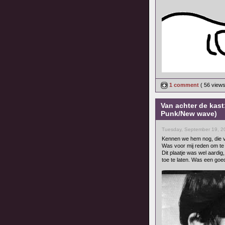
1 comment
( 56 view
Van achter de kast
Punk/New wave)
Tuesday, September 19, 2
Kennen we hem nog, die v
Was voor mij reden om te 
Dit plaatje was wel aard
toe te laten. Was een goe