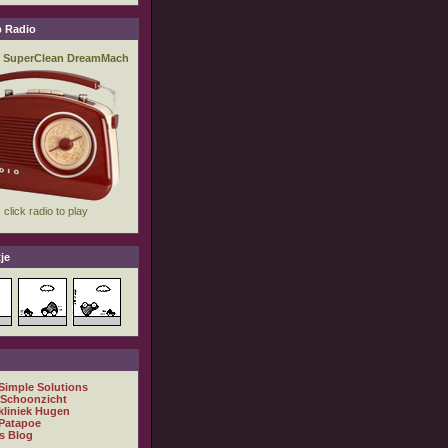
 Radio
je
 Simple Solutions
 Schoonzicht
kliniek Hugen
Patapoe
s Blog