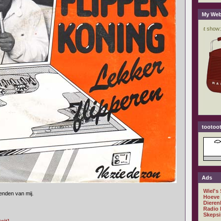
My Web
tootoot
Ads
Wiel's
ienden van mij.
Hoeve
Dieren
Radio 
Skepsi