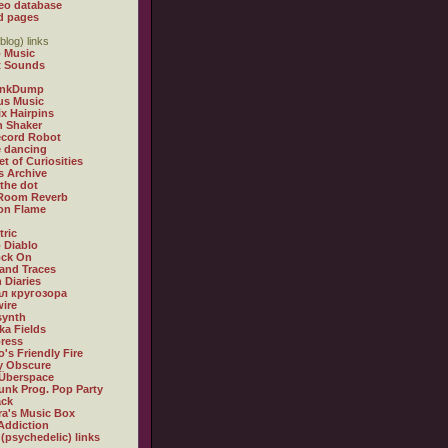
eo database
d pages
blog) links
 Music
t Sounds
inkDump
us Music
x Hairpins
n Shaker
ecord Robot
 dancing
et of Curiosities
s Archive
 the dot
 Room Reverb
 on Flame
tric
 Diablo
ock On
and Traces
 Diaries
л кругозора
ire
synth
ka Fields
ress
o's Friendly Fire
ly Obscure
Überspace
unk Prog. Pop Party
ack
a's Music Box
Addiction
 (psychedelic) links