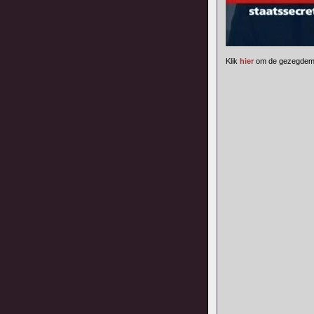
Klik
hier
om de gezegdemix