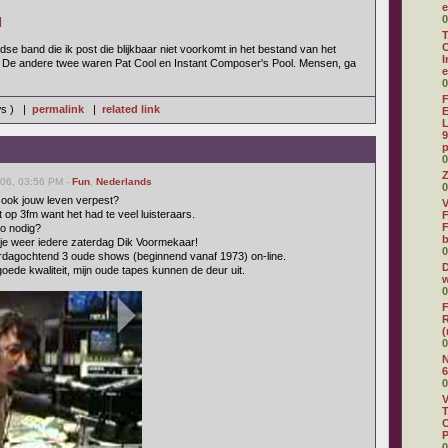
e
0
]
T
C
ndse band die ik post die blijkbaar niet voorkomt in het bestand van het
I
. De andere twee waren Pat Cool en Instant Composer's Pool. Mensen, ga
e
0
F
ws ) |
permalink
|
related link
E
L
9
p
0
Z
06, 03:56 PM -
Fun
,
Nederlands
0
 ook jouw leven verpest?
V
 op 3fm want het had te veel luisteraars.
F
F
io nodig?
 je weer iedere zaterdag Dik Voormekaar!
0
rdagochtend 3 oude shows (beginnend vanaf 1973) on-line.
D
ede kwaliteit, mijn oude tapes kunnen de deur uit.
w
0
F
R
(
0
N
6
0
V
T
C
0