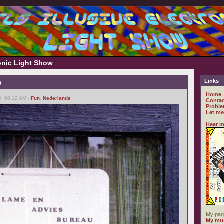
ronic Light Show
Links
)
Home
6, 08:12 AM -
Fun
,
Nederlands
Contac
Proble
Let me
Hear m
My pag
My mus