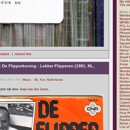
My vid
The ol
Music (
Weirdo
Mutan
WFMU
PCL L
Orphe
Phoeni
Martia
The R
Square
A Clos
Henry'
life on
malink
|
related link
Small
Cities
Koop
: De Flipperkoning - Lekker Flipperen (1981, NL,
perime
Mondo
Not R
Roots 
2006, 09:47 PM -
Music
,
- NL
,
Fun
,
Nederlands
Hidden
филиа
Synthw
rpen zijn door
Jaap van der Zwan
.
Matrix
Ezhevi
Noisep
Catast
Wilful
Heino 
Post P
dualtr
Pandor
Noise 
List of