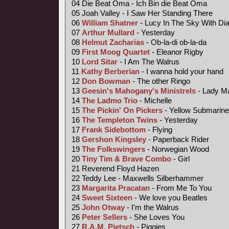
04 Die Beat Oma - Ich Bin die Beat Oma
05 Joah Valley - I Saw Her Standing There
06
William Shatner
- Lucy In The Sky With D
07
Arthur Mullard
- Yesterday
08
Helmut Zacharias
- Ob-la-di ob-la-da
09
First Moog Quartet
- Eleanor Rigby
10
Lord Sitar
- I Am The Walrus
11
Kathy Berberian
- I wanna hold your hand
12
Don Bowman
- The other Ringo
13
Geesin's Mahogany's Ministrels
- Lady M
14
The Ladmo Trio
- Michelle
15
The Pickin' On Pickers
- Yellow Submarine
16
The Templeton Twins
- Yesterday
17
Frank Sidebottom
- Flying
18
Gershon Kingsley
- Paperback Rider
19
The Folkswingers
- Norwegian Wood
20
Tiny Tim &
Brave Combo
- Girl
21 Reverend Floyd Hazen
22 Teddy Lee - Maxwells Silberhammer
23
Margarita Pracatan
- From Me To You
24
Sweet Sixteen
- We love you Beatles
25
John Otway
- I'm the Walrus
26
Peter Sellers
- She Loves You
27
R.A.M. Pietsch
- Piggies