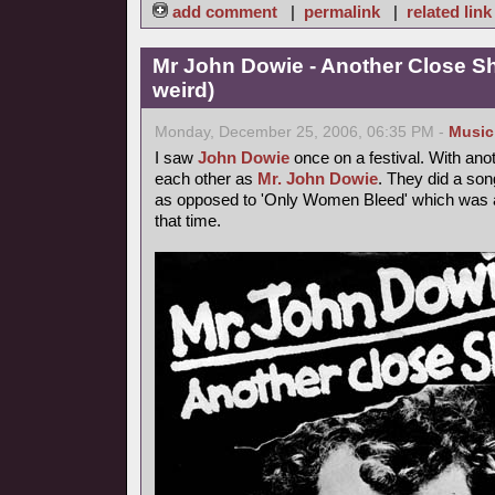
add comment
|
permalink
|
related link
Mr John Dowie - Another Close Sh
weird)
Monday, December 25, 2006, 06:35 PM -
Music
I saw
John Dowie
once on a festival. With ano
each other as
Mr. John Dowie
. They did a son
as opposed to 'Only Women Bleed' which was a h
that time.