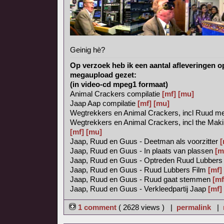
Geinig hè?
Op verzoek heb ik een aantal afleveringen o
megaupload gezet:
(in video-cd mpeg1 formaat)
Animal Crackers compilatie
[mf]
[mu]
Jaap Aap compilatie
[mf]
[mu]
Wegtrekkers en Animal Crackers, incl Ruud met
Wegtrekkers en Animal Crackers, incl the Mak
[mf]
[mu]
Jaap, Ruud en Guus - Deetman als voorzitter
[
Jaap, Ruud en Guus - In plaats van plassen
[m
Jaap, Ruud en Guus - Optreden Ruud Lubber
Jaap, Ruud en Guus - Ruud Lubbers Film
[mf]
Jaap, Ruud en Guus - Ruud gaat stemmen
[mf
Jaap, Ruud en Guus - Verkleedpartij Jaap
[mf]
1 comment
( 2628 views ) |
permalink
|