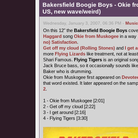
Bakersfield Boogie Boys - Okie f
US, new wave/weird)
Wednesday, January 3, 2007, 06:36 PM -
Music
On this 12" the
Bakersfield Boogie Boys
cove
Haggard
song
Okie from Muskogee
in a way
no) Satisfaction
.
Get off my cloud (Rolling Stones)
and
I get
more
Flying Lizards
like treatment, not at leas
Shari Famous.
Flying Tigers
is an original so
Jack Bruce bass, so it occasionally sounds like
Baker who is drumming.
Okie from Muskogee first appeared on
Devote
that word existed. It later appeared on the sam
2
.
1 - Okie from Muskogee [2:01]
2 - Get off my cloud [2:22]
3 - I get around [2:16]
4 - Flying Tigers [3:30]