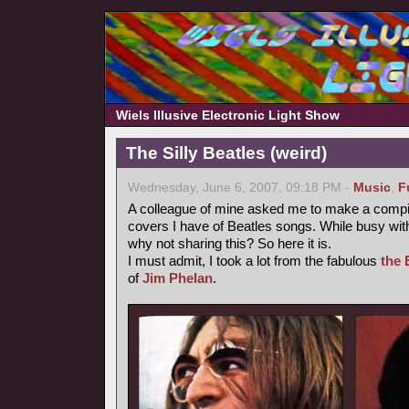
Wiels Illusive Electronic Light Show
The Silly Beatles (weird)
Wednesday, June 6, 2007, 09:18 PM -
Music
,
F
A colleague of mine asked me to make a compilat
covers I have of Beatles songs. While busy with
why not sharing this? So here it is.
I must admit, I took a lot from the fabulous
the 
of
Jim Phelan
.