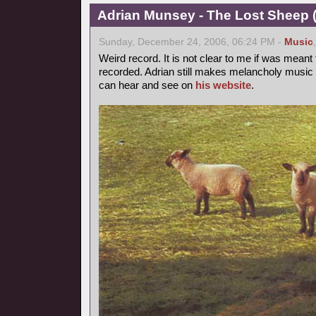
Adrian Munsey - The Lost Sheep (
Sunday, December 24, 2006, 06:24 PM -
Music
Weird record. It is not clear to me if was mean
recorded. Adrian still makes melancholy music 
can hear and see on
his website
.