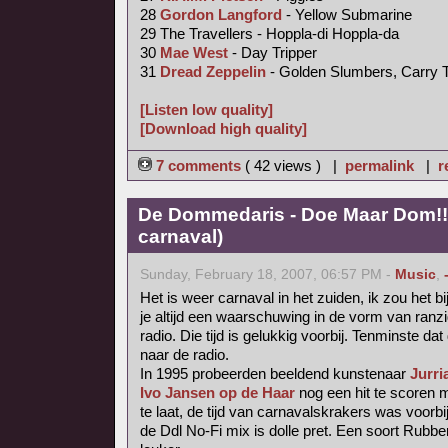
28
Gordon Langford
- Yellow Submarine
29 The Travellers - Hoppla-di Hoppla-da
30
Mae West
- Day Tripper
31
Dread Zeppelin
- Golden Slumbers, Carry 
[Listen low quality]
[Download high quality]
7 comments
( 42 views ) |
permalink
|
r
De Dommedaris - Doe Maar Dom!! 
carnaval)
Sunday, February 18, 2007, 06:57 PM -
Music
,
Het is weer carnaval in het zuiden, ik zou het b
je altijd een waarschuwing in de vorm van ranzig
radio. Die tijd is gelukkig voorbij. Tenminste dat 
naar de radio.
In 1995 probeerden beeldend kunstenaar
Jurri
Ivo Jansen op de Haar
nog een hit te scoren
te laat, de tijd van carnavalskrakers was voorbij
de Ddl No-Fi mix is dolle pret. Een soort Rubb