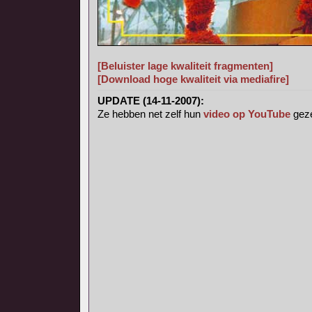
[Beluister lage kwaliteit fragmenten]
[Download hoge kwaliteit via mediafire]
UPDATE (14-11-2007):
Ze hebben net zelf hun
video op YouTube
geze