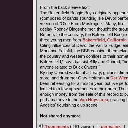
From the back sleeve text:
The Bakersfield Boogie Boys originally appear
(composed of bands sounding like Devo) perfor
version of "Okie From Muskogee." Many, like
deejay Rodney Bingenheimer, thought the grou
Rumors to the contrary, the Bakersfield Boogie 
three young men from
Bakersfield, California
.
Citing influences of Devo, the Vanilla Fudge, e
Marianne Faithful, the BBB consider themselves 
the country and western confines of their homet
Bakersfield," says bassist Billy Joe Conrad, "
anyone related to Buck Owens."
By day Conrad works at a library, guitarist Jim
store, and drummer Gary Hoffman at
Der Wien
been rehearsing for almost a year, but live pe
limited to a few appearances in their area. T
enough money from the sale of this record to p
perhaps move to the
Van Nuys area
, granting
Angeles' flourishing club scene.
Not shared anymore.
4 comments
( 181 views ) |
permalink
|