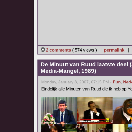
2 comments
( 574 views ) |
permalink
|
De Minuut van Ruud laatste deel 
Media-Mangel, 1989)
Monday, January 8, 2007, 07:15 PM -
Fun
,
Ned
Eindelijk alle Minuten van Ruud die ik heb op 