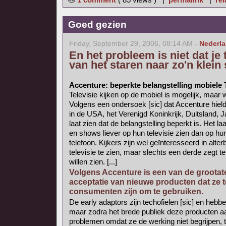
Goed gezien
Friday, September 29, 2006, 08:14 AM -
Nederl
En het probleem is niet dat je
van het staren naar zo'n klei
Accenture: beperkte belangstelling mobiele
Televisie kijken op de mobiel is mogelijk, maar 
Volgens een ondersoek [sic] dat Accenture hie
in de USA, het Verenigd Koninkrijk, Duitsland, J
laat zien dat de belangstelling beperkt is. Het la
en shows liever op hun televisie zien dan op h
telefoon. Kijkers zijn wel geïnteresseerd in alte
televisie te zien, maar slechts een derde zegt te
willen zien. [...]
Volgens Accenture is een van de grootate
acceptatie van nieuwe producten dat ze t
consumenten zijn om te gebruiken.
De early adaptors zijn techofielen [sic] en he
maar zodra het brede publiek deze producten 
problemen omdat ze de werking niet begrijpen, te