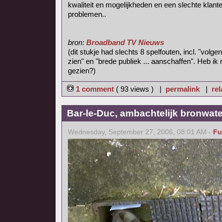
kwaliteit en mogelijkheden en een slechte klanten
problemen..
bron:
Broadband TV Nieuws
(dit stukje had slechts 8 spelfouten, incl. "volge
zien" en "brede publiek ... aanschaffen". Heb ik 
gezien?)
1 comment
( 93 views ) |
permalink
|
rel
Bar-le-Duc, ambachtelijk bronwate
Wednesday, September 27, 2006, 08:01 AM -
Fu