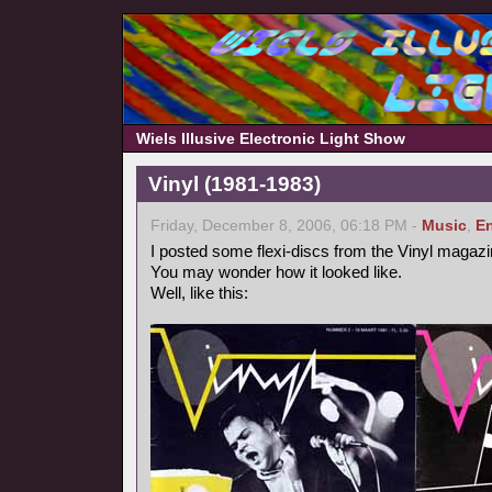
Wiels Illusive Electronic Light Show
Vinyl (1981-1983)
Friday, December 8, 2006, 06:18 PM -
Music
,
En
I posted some flexi-discs from the Vinyl magazi
You may wonder how it looked like.
Well, like this: