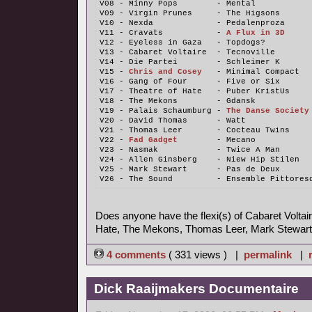
V08 - Minny Pops        - Mental
V09 - Virgin Prunes     - The Higsons
V10 - Nexda             - Pedalenproza
V11 - Cravats           - 
A Flux in 3D
V12 - Eyeless in Gaza   - Topdogs?
V13 - Cabaret Voltaire  - Tecnoville
V14 - Die Partei        - Schleimer K
V15 - 
Chris and Cosey
   - Minimal Compact
V16 - Gang of Four      - Five or Six
V17 - Theatre of Hate   - Puber KristUs
V18 - The Mekons        - Gdansk
V19 - Palais Schaumburg - 
The Danse Society
V20 - David Thomas      - Watt
V21 - Thomas Leer       - Cocteau Twins
V22 - 
Fad Gadget
        - Mecano
V23 - Nasmak            - Twice A Man
V24 - Allen Ginsberg    - Niew Hip Stilen
V25 - Mark Stewart      - Pas de Deux
V26 - The Sound         - Ensemble Pittores
Does anyone have the flexi(s) of Cabaret Voltair
Hate, The Mekons, Thomas Leer, Mark Stewart
4 comments
( 331 views ) |
permalink
|
Dick Raaijmakers Documentaire