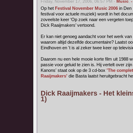
Friday, November 17, 2006, 06:57 PM -
Music
,
-
Op het
Festival November Music 2006
in Den 
festival voor actuele muziek) wordt in het do
zoveelste keer ‘Op zoek naar een vergeten toep
Dick Raaijmakers’ vertoond.
Er kan niet genoeg aandacht voor het werk van
waarom altijd dezelfde documentaire? Laatst o
Eindhoven en 't is al zeker twee keer op televis
Daarom nu een hele mooie korte film uit 1988 w
passie voor geluid te zien is. Hij vertelt over zijn
Kanons' staat ook op de 3 cd-box
'The complet
Raaijmakers'
die Basta laatst heruitgebracht he
Dick Raaijmakers - Het klein
1)