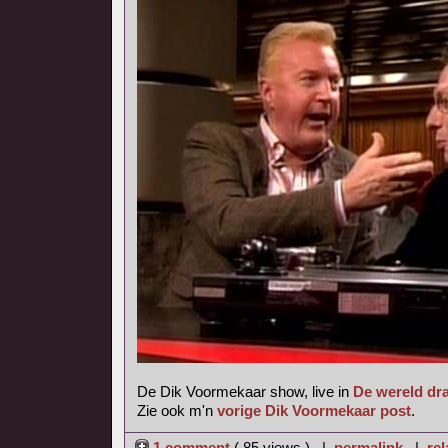
De Dik Voormekaar show, live in
De wereld dra
Zie ook m'n
vorige Dik Voormekaar post
.
1 comment
( 85 views ) |
permalink
|
rel