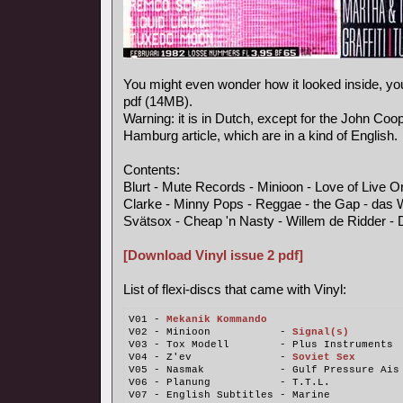
You might even wonder how it looked inside, y
pdf (14MB).
Warning: it is in Dutch, except for the John Coo
Hamburg article, which are in a kind of English.
Contents:
Blurt - Mute Records - Minioon - Love of Live 
Clarke - Minny Pops - Reggae - the Gap - das 
Svätsox - Cheap 'n Nasty - Willem de Ridder - 
[Download Vinyl issue 2 pdf]
List of flexi-discs that came with Vinyl:
V01 - 
Mekanik Kommando
V02 - Minioon           - 
Signal(s)
V03 - Tox Modell        - Plus Instruments
V04 - Z'ev              - 
Soviet Sex
V05 - Nasmak            - Gulf Pressure Ais
V06 - Planung           - T.T.L.
V07 - English Subtitles - Marine