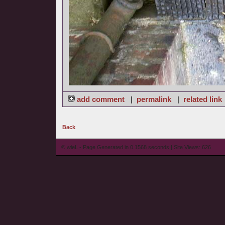
add comment
|
permalink
|
related link
Back
© wieL - Page Generated in 0.1568 seconds | Site Views: 626