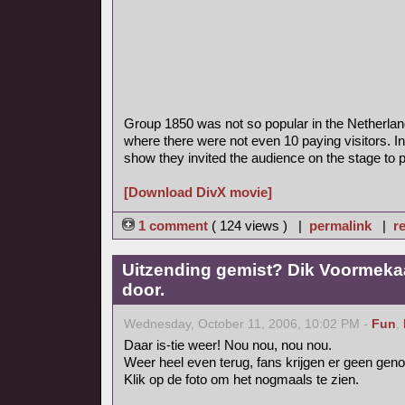
Group 1850 was not so popular in the Netherla
where there were not even 10 paying visitors. In
show they invited the audience on the stage to pl
[Download DivX movie]
1 comment
( 124 views ) |
permalink
|
re
Uitzending gemist? Dik Voormekaa
door.
Wednesday, October 11, 2006, 10:02 PM -
Fun
,
Daar is-tie weer! Nou nou, nou nou.
Weer heel even terug, fans krijgen er geen gen
Klik op de foto om het nogmaals te zien.