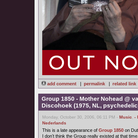
add comment
|
permalink
|
related link
Group 1850 - Mother Nohead @ va
Discohoek (1975, NL, psychedelic
Monday, October 30, 2006, 06:11 PM -
Music
,
-
Nederlands
This is a late appearance of
Group 1850
on Dutc
I don't think the Group really existed at that time