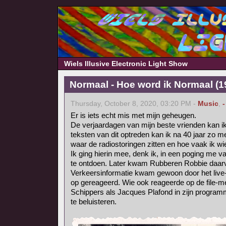
Wiels Illusive Electronic Light Show
Normaal - Hoe word ik Normaal (1
Thursday, October 8, 2020, 03:20 PM -
Music
,
-
Er is iets echt mis met mijn geheugen.
De verjaardagen van mijn beste vrienden kan i
teksten van dit optreden kan ik na 40 jaar zo m
waar de radiostoringen zitten en hoe vaak ik w
Ik ging hierin mee, denk ik, in een poging me 
te ontdoen. Later kwam Rubberen Robbie daarvo
Verkeersinformatie kwam gewoon door het live
op gereageerd. Wie ook reageerde op de file-
Schippers als Jacques Plafond in zijn progra
te beluisteren.