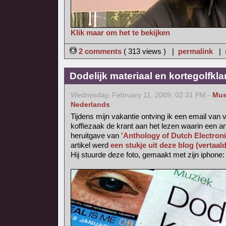
Klik maar om het te bekijken
2 comments
( 313 views ) |
permalink
|
Dodelijk materiaal en kortegolfkl
Wednesday, February 11, 2009, 02:31 PM -
Mus
Nederlands
Tijdens mijn vakantie ontving ik een email van v
koffiezaak de krant aan het lezen waarin een ar
heruitgave van
'Anthology of Dutch Electron
artikel werd
een stukje uit deze blog (vertaal
Hij stuurde deze foto, gemaakt met zijn iphone: