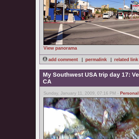
View panorama
add comment
|
permalink
|
related link
My Southwest USA trip day 17: Ve
CA
Sunday, January 11, 2009, 07:16 PM -
Personal