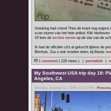
Gelukkig had vriend Theo de krant nog ergens 
scan sturen van het hele artikel. Klik hierboven
Of lees de
on-line versie
op de site van de sch
Ik had de officiële cd's al gekocht tijdens de pr
Bimhuis. Zou u ook moeten doen, bij Basta:
ww
1 comment
( 228 views ) |
permalink
|
r
My Southwest USA trip day 18: Pl
Angeles, CA
Monday, January 12, 2009, 12:29 PM -
Persona