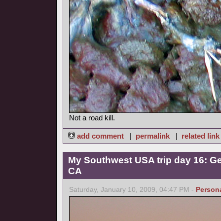
Not a road kill.
add comment
|
permalink
|
related link
My Southwest USA trip day 16: Ge
CA
Saturday, January 10, 2009, 04:47 PM -
Person