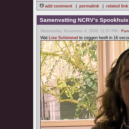
add comment
|
permalink
|
related link
Samenvatting NCRV's Spookhuis 
Wednesday, November 4, 2009, 11:07 PM -
Fun
Wat
Lise Schimmel
te zeggen heeft in 16 seco