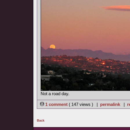
Not a road day.
1 comment
( 147 views ) |
permalink
|
r
Back