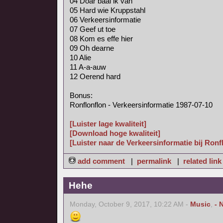
04 Doar baal ik van
05 Hard wie Kruppstahl
06 Verkeersinformatie
07 Geef ut toe
08 Kom es effe hier
09 Oh dearne
10 Alie
11 A-a-auw
12 Oerend hard
Bonus:
Ronflonflon - Verkeersinformatie 1987-07-10
[Luister lage kwaliteit]
[Download hoge kwaliteit]
[Luister naar de Verkeersinformatie bij Ronf
add comment
|
permalink
|
related link
Hehe
Monday, October 9, 2017, 10:22 AM -
Music
,
- 