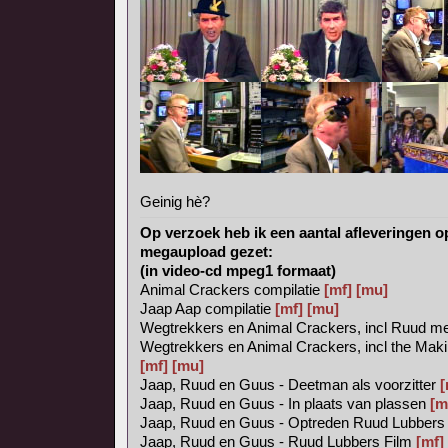
Geinig hè?
Op verzoek heb ik een aantal afleveringen o
megaupload gezet:
(in video-cd mpeg1 formaat)
Animal Crackers compilatie
[mf]
[mu]
Jaap Aap compilatie
[mf]
[mu]
Wegtrekkers en Animal Crackers, incl Ruud met
Wegtrekkers en Animal Crackers, incl the Mak
[mf]
[mu]
Jaap, Ruud en Guus - Deetman als voorzitter
[
Jaap, Ruud en Guus - In plaats van plassen
[m
Jaap, Ruud en Guus - Optreden Ruud Lubber
Jaap, Ruud en Guus - Ruud Lubbers Film
[mf]