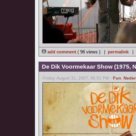
add comment
( 96 views ) |
permalink
|
De Dik Voormekaar Show (1975, N
Friday, August 31, 2007, 06:51 PM -
Fun
,
Neder