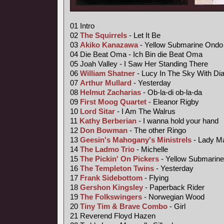
01 Intro
02
The Squirrels
- Let It Be
03
Akiko Kanazawa
- Yellow Submarine Ondo
04 Die Beat Oma - Ich Bin die Beat Oma
05 Joah Valley - I Saw Her Standing There
06
William Shatner
- Lucy In The Sky With D
07
Arthur Mullard
- Yesterday
08
Helmut Zacharias
- Ob-la-di ob-la-da
09
First Moog Quartet
- Eleanor Rigby
10
Lord Sitar
- I Am The Walrus
11
Kathy Berberian
- I wanna hold your hand
12
Don Bowman
- The other Ringo
13
Geesin's Mahogany's Ministrels
- Lady M
14
The Ladmo Trio
- Michelle
15
The Pickin' On Pickers
- Yellow Submarine
16
The Templeton Twins
- Yesterday
17
Frank Sidebottom
- Flying
18
Gershon Kingsley
- Paperback Rider
19
The Folkswingers
- Norwegian Wood
20
Tiny Tim &
Brave Combo
- Girl
21 Reverend Floyd Hazen