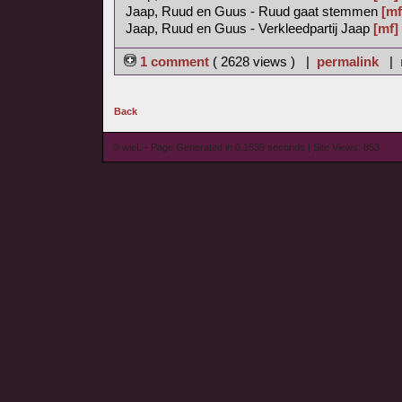
Jaap, Ruud en Guus - Ruud gaat stemmen
[mf
Jaap, Ruud en Guus - Verkleedpartij Jaap
[mf]
1 comment
( 2628 views ) |
permalink
|
Back
© wieL - Page Generated in 0.1539 seconds | Site Views: 853