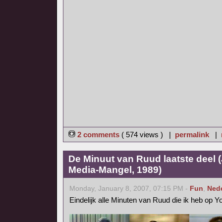
2 comments
( 574 views ) |
permalink
|
De Minuut van Ruud laatste deel 
Media-Mangel, 1989)
Monday, January 8, 2007, 07:15 PM -
Fun
,
Ned
Eindelijk alle Minuten van Ruud die ik heb op 