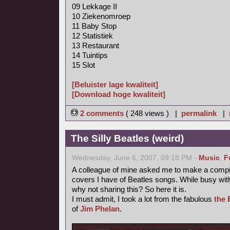
09 Lekkage II
10 Ziekenomroep
11 Baby Stop
12 Statistiek
13 Restaurant
14 Tuintips
15 Slot
[Beluister lage kwaliteit]
[Download hoge kwaliteit]
2 comments
( 248 views ) |
permalink
|
The Silly Beatles (weird)
Wednesday, June 6, 2007, 09:18 PM -
Music
,
F
A colleague of mine asked me to make a compilat
covers I have of Beatles songs. While busy with
why not sharing this? So here it is.
I must admit, I took a lot from the fabulous
the 
of
Jim Phelan
.