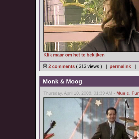
Klik maar om het te bekijken
2 comments
( 313 views ) |
permalink
|
Monk & Moog
Thursday, April 10, 2008, 01:39 AM -
Music
,
Fu