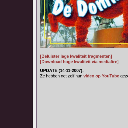
[Beluister lage kwaliteit fragmenten]
[Download hoge kwaliteit via mediafire]
UPDATE (14-11-2007):
Ze hebben net zelf hun
video op YouTube
geze