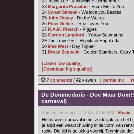
22 Teddy Lee - Maxwells Silberhammer
23
Margarita Pracatan
- From Me To You
24
Sweet Sixteen
- We love you Beatles
25
John Otway
- I'm the Walrus
26
Peter Sellers
- She Loves You
27
R.A.M. Pietsch
- Piggies
28
Gordon Langford
- Yellow Submarine
29 The Travellers - Hoppla-di Hoppla-da
30
Mae West
- Day Tripper
31
Dread Zeppelin
- Golden Slumbers, Carry 
[Listen low quality]
[Download high quality]
7 comments
( 42 views ) |
permalink
|
r
De Dommedaris - Doe Maar Dom!! 
carnaval)
Sunday, February 18, 2007, 06:57 PM -
Music
,
Het is weer carnaval in het zuiden, ik zou het b
je altijd een waarschuwing in de vorm van ranzig
radio. Die tijd is gelukkig voorbij. Tenminste dat 