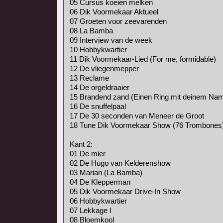
05 Cursus koeien melken
06 Dik Voormekaar Aktueel
07 Groeten voor zeevarenden
08 La Bamba
09 Interview van de week
10 Hobbykwartier
11 Dik Voormekaar-Lied (For me, formidable)
12 De vliegenmepper
13 Reclame
14 De orgeldraaier
15 Brandend zand (Einen Ring mit deinem Na
16 De snuffelpaal
17 De 30 seconden van Meneer de Groot
18 Tune Dik Voormekaar Show (76 Trombones
Kant 2:
01 De mier
02 De Hugo van Kelderenshow
03 Marian (La Bamba)
04 De Klepperman
05 Dik Voormekaar Drive-In Show
06 Hobbykwartier
07 Lekkage I
08 Bloemkool