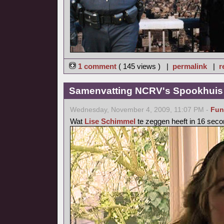
1 comment
( 145 views ) |
permalink
|
r
Samenvatting NCRV's Spookhuis 
Wednesday, November 4, 2009, 11:07 PM -
Fun
Wat
Lise Schimmel
te zeggen heeft in 16 seco