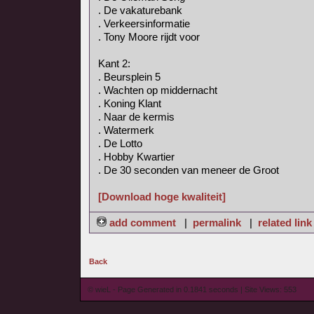
. De vakaturebank
. Verkeersinformatie
. Tony Moore rijdt voor
Kant 2:
. Beursplein 5
. Wachten op middernacht
. Koning Klant
. Naar de kermis
. Watermerk
. De Lotto
. Hobby Kwartier
. De 30 seconden van meneer de Groot
[Download hoge kwaliteit]
add comment
|
permalink
|
related link
Back
© wieL - Page Generated in 0.1841 seconds | Site Views: 553