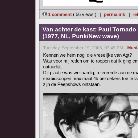
1 comment
( 56 views ) |
permalink
|
re
Van achter de kast: Paul Tornado
(1977, NL, Punk/New wave)
Tuesday, September 19, 2006, 07:49 PM -
Musi
Kennen we hem nog, die vreselijke van Agt?
Was voor mij reden om te roepen dat ik ging e
natuurlijk.
Dit plaatje was wel aardig, refereerde aan de m
sexbioscopen maximaal 49 bezoekers toe te la
zijn de Peepshows ontstaan.