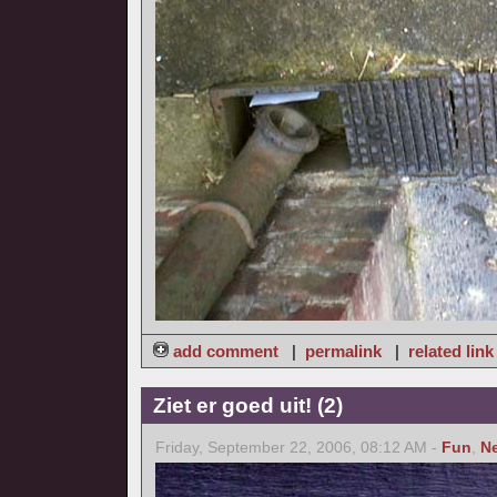
add comment
|
permalink
|
related link
Ziet er goed uit! (2)
Friday, September 22, 2006, 08:12 AM -
Fun
,
N