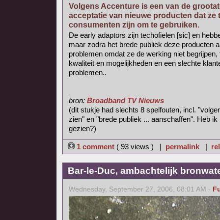
Volgens Accenture is een van de grootate
acceptatie van nieuwe producten dat ze 
consumenten zijn om te gebruiken.
De early adaptors zijn techofielen [sic] en he
maar zodra het brede publiek deze producten 
problemen omdat ze de werking niet begrijpen, t
kwaliteit en mogelijkheden en een slechte klante
problemen..
bron:
Broadband TV Nieuws
(dit stukje had slechts 8 spelfouten, incl. "volg
zien" en "brede publiek ... aanschaffen". Heb ik
gezien?)
1 comment
( 93 views ) |
permalink
|
re
Bar-le-Duc, ambachtelijk bronwat
Wednesday, September 27, 2006, 08:01 AM -
F