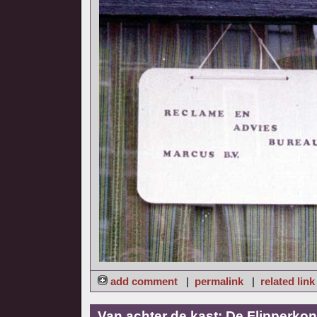
add comment
|
permalink
|
related link
Van achter de kast: De Flipperkon