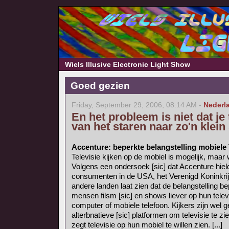
Wiels Illusive Electronic Light Show
Goed gezien
Friday, September 29, 2006, 08:14 AM -
Nederl
En het probleem is niet dat je
van het staren naar zo'n klei
Accenture: beperkte belangstelling mobiele
Televisie kijken op de mobiel is mogelijk, maar
Volgens een ondersoek [sic] dat Accenture hiel
consumenten in de USA, het Verenigd Koninkrijk
andere landen laat zien dat de belangstelling bep
mensen filsm [sic] en shows liever op hun telev
computer of mobiele telefoon. Kijkers zijn wel g
alterbnatieve [sic] platformen om televisie te z
zegt televisie op hun mobiel te willen zien. [...]