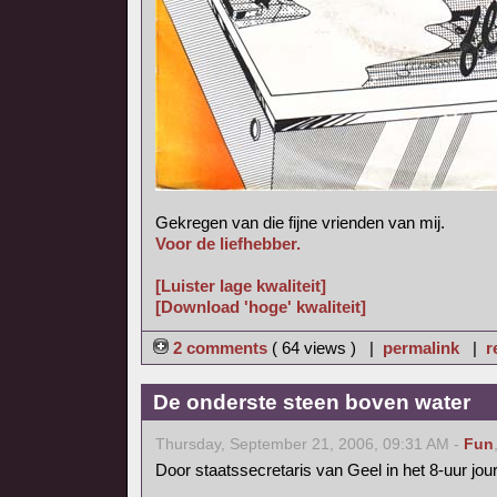
Gekregen van die fijne vrienden van mij.
Voor de liefhebber.
[Luister lage kwaliteit]
[Download 'hoge' kwaliteit]
2 comments
( 64 views ) |
permalink
|
r
De onderste steen boven water
Thursday, September 21, 2006, 09:31 AM -
Fun
Door staatssecretaris van Geel in het 8-uur jo