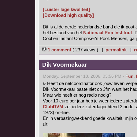
[Luister lage kwaliteit]
[Download high quality]
Dit is al de derde nederlandse band die ik post d
het bestand van het
Nationaal Pop Instituut
. 
Cool en Instant Composer's Pool. Mensen, ga ju
1 comment
( 237 views ) |
permalink
|
r
Dik Voormekaar
Monday, September 18, 2006, 03:56 PM -
Fun
,
& Heeft de netcoördinator ook jouw leven verpe
Dik Voormekaar paste niet op 3fm want het had t
Maar wie heeft er nog radio nodig?
Voor 10 euro per jaar heb je weer iedere zater
ClubDVM
zet iedere zaterdagochtend 3 oude 
1973) on-line.
En in verbazingwekkend goede kwaliteit, mijn 
uit.